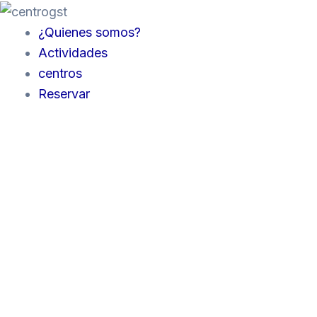
Clase
Ir
de
al
¿Quienes somos?
prueba
individual
contenido
Actividades
en
centros
A
Coruña
Reservar
cantidad